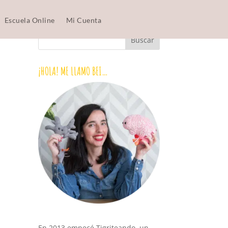
Escuela Online
Mi Cuenta
¡HOLA! ME LLAMO BEI…
En 2013 empecé Tigriteando, un