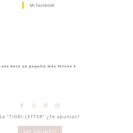
Mi Facebook
nos hace un poquito más felices ♥︎
La "TIGRI-LETTER" ¿Te apuntas?
ME APUNTO