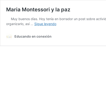
Maria Montessori y la paz
Muy buenos días. Hoy tenía en borrador un post sobre activi
Maria
organizarlo, así …
Sigue leyendo
Montessori
y
Educando en conexión
la
paz